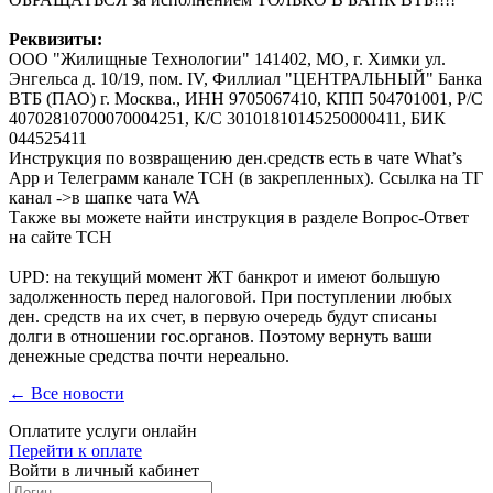
Реквизиты:
ООО "Жилищные Технологии" 141402, МО, г. Химки ул.
Энгельса д. 10/19, пом. IV, Филлиал "ЦЕНТРАЛЬНЫЙ" Банка
ВТБ (ПАО) г. Москва., ИНН 9705067410, КПП 504701001, Р/С
40702810700070004251, К/С 30101810145250000411, БИК
044525411
Инструкция по возвращению ден.средств есть в чате What’s
App и Телеграмм канале ТСН (в закрепленных). Ссылка на ТГ
канал ->в шапке чата WA
Также вы можете найти инструкция в разделе Вопрос-Ответ
на сайте ТСН
UPD: на текущий момент ЖТ банкрот и имеют большую
задолженность перед налоговой. При поступлении любых
ден. средств на их счет, в первую очередь будут списаны
долги в отношении гос.органов. Поэтому вернуть ваши
денежные средства почти нереально.
← Все новости
Оплатите услуги онлайн
Перейти к оплате
Войти в личный кабинет